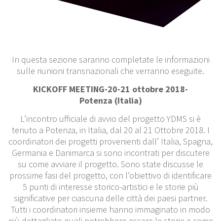
In questa sezione saranno completate le informazioni
sulle riunioni transnazionali che verranno eseguite.
KICKOFF MEETING-20-21 ottobre 2018-
Potenza (Italia)
L’incontro ufficiale di avvio del progetto YDMS si è
tenuto a Potenza, in Italia, dal 20 al 21 Ottobre 2018. I
coordinatori dei progetti provenienti dall’ Italia, Spagna,
Germania e Danimarca si sono incontrati per discutere
su come avviare il progetto. Sono state discusse le
prossime fasi del progetto, con l’obiettivo di identificare
5 punti di interesse storico-artistici e le storie più
significative per ciascuna delle città dei paesi partner.
Tutti i coordinatori insieme hanno immaginato in modo
più dettagliato quali potrebbero essere le storie e come