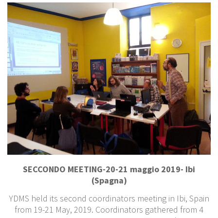
SECCONDO MEETING-20-21 maggio 2019- Ibi
(Spagna)
YDMS held its second coordinators meeting in Ibi, Spain
from 19-21 May, 2019. Coordinators gathered from 4