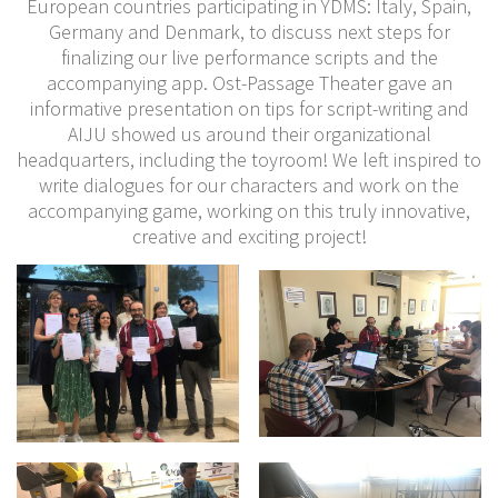
European countries participating in YDMS: Italy, Spain,
Germany and Denmark, to discuss next steps for
finalizing our live performance scripts and the
accompanying app. Ost-Passage Theater gave an
informative presentation on tips for script-writing and
AIJU showed us around their organizational
headquarters, including the toyroom! We left inspired to
write dialogues for our characters and work on the
accompanying game, working on this truly innovative,
creative and exciting project!